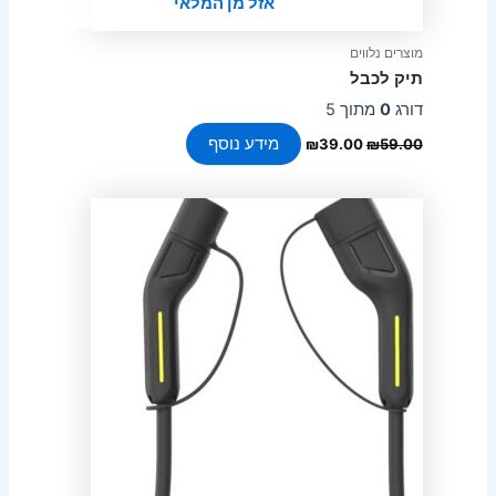
אזל מן המלאי
מוצרים נלווים
תיק לכבל
דורג
0
מתוך 5
מידע נוסף
₪
39.00
₪
59.00
למוצר
זה
יש
מספר
סוגים.
ניתן
לבחור
את
האפשרויות
בעמוד
המוצר