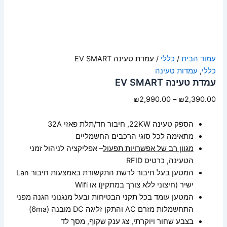
עמוד הבית
/
כללי
/ עמדת טעינה EV SMART
כללי
,
עמדות טעינה
עמדת טעינה EV SMART
₪
2,990.00
–
₪
2,390.00
הספק טעינה 22KW, חיבור חד/תלת פאזי 32A
מתאימה לכל סוגי הרכבים החשמליים
מגוון רב של אפשרויות תפעול
– אפליקציה לניהול זמני
הטעינה, כרטיס RFID
המטען בעל חיבור לרשת התקשורת באמצעות חיבור Lan
ישיר (חיצוני ללא צורך במתקין) או Wifi
המטען עומד בכל תקני הבטיחות ובעל מנגנוני הגנה מפני
התחשמלות מזרם AC והתקן זליגה DC מובנה (6ma)
בצבע שחור ויוקרתי, צג ענק שקוף, מסך לד